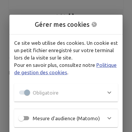
1
/
1
Gérer mes cookies 🍪
LETTRE DE LA SÉCURITÉ
Ce site web utilise des cookies. Un cookie est
ROUTIÈRE
un petit fichier enregistré sur votre terminal
Publié le samedi 05 juillet 2025 - Champigny-en-Beauce
lors de la visite sur le site.
Pour en savoir plus, consultez notre
Politique
de gestion des cookies
.
Lettre de la sécurité routière en pièce jointe
Télécharger la pièce jointe
Obligatoire
Publié par La commission communication
Mesure d'audience (Matomo)