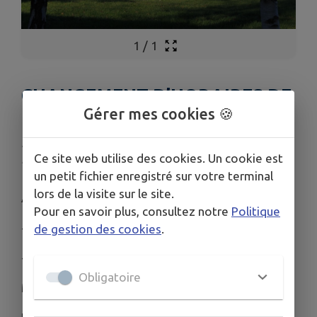
1
/
1
CHANGEMENT D’HORAIRES DE
Gérer mes cookies 🍪
LA BIBLIOTHÈQUE
Publié le lundi 01 septembre 2025 - Champigny-en-
Ce site web utilise des cookies. Un cookie est
Beauce
un petit fichier enregistré sur votre terminal
lors de la visite sur le site.
Attention la bibliothèque change ses horaires :
Pour en savoir plus, consultez notre
Politique
- le mercredi de 10 h à 12 h
de gestion des cookies
.
- le vendredi de 16 h 30 à 18 h 30
Obligatoire
Merci de votre compréhension