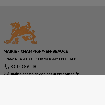
MAIRIE - CHAMPIGNY-EN-BEAUCE
Grand Rue 41330 CHAMPIGNY EN BEAUCE
02 54 20 61 10
mairie.champigny.en.beauce@orange.fr
M'Y RENDRE
www.champigny-en-beauce.fr