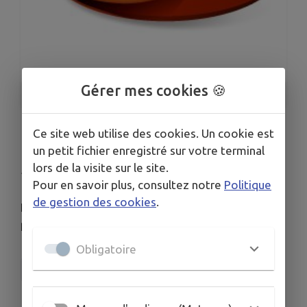
Gérer mes cookies 🍪
1
/
1
Ce site web utilise des cookies. Un cookie est
RETOUR DE LA PIZZAÏOLA
un petit fichier enregistré sur votre terminal
lors de la visite sur le site.
Publié le jeudi 26 février 2026 - Champigny-en-Beauce
Pour en savoir plus, consultez notre
Politique
de gestion des cookies
.
La Pizzaïola sera de retour dès mardi 2 mars,à
partir de 18h00 sur la place de l’église.
Obligatoire
La Pizzaïola