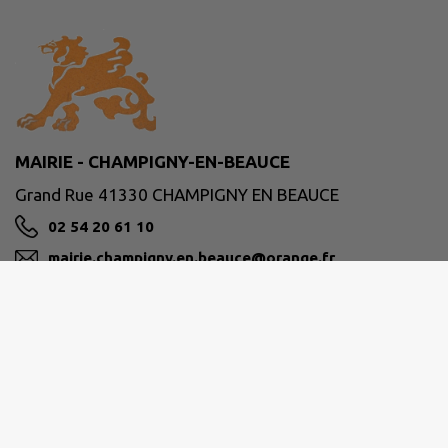
MAIRIE - CHAMPIGNY-EN-BEAUCE
Grand Rue 41330 CHAMPIGNY EN BEAUCE
02 54 20 61 10
mairie.champigny.en.beauce@orange.fr
M'Y RENDRE
www.champigny-en-beauce.fr
Site réalisé par
IntraMuros SAS
|
Mentions légales
|
CGU
|
Politique de confidentialité
|
Accessibilité : partiellement conforme