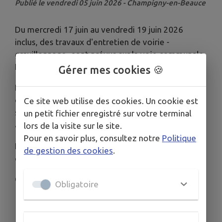
Publié le vendredi 05 juin 2026 - Champigny-en-Beauce
Du mercredi 17 juin au vendredi 19 juin 2026
inclus, des travaux d'entretien de voirie -
gravillonnage- sont prévus sur la voie communale
N° 3 « Chemin d'Averdon ».
Gérer mes cookies 🍪
La circulation sera interdite dans les deux sens sur
cette voie, entre 8 heures le matin et 17 heures le
Ce site web utilise des cookies. Un cookie est
soir, sauf aux riverains, aux véhicules d'urgence et
un petit fichier enregistré sur votre terminal
aux bus.
lors de la visite sur le site.
Pour en savoir plus, consultez notre
Politique
La circulation sera rétablie dans les deux sens
de gestion des cookies
.
chaque soir.
Ci-joint le plan pour la déviation.
Obligatoire
Télécharger la pièce jointe