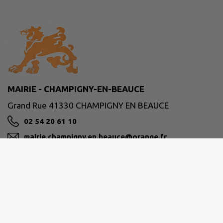
MAIRIE - CHAMPIGNY-EN-BEAUCE
Grand Rue 41330 CHAMPIGNY EN BEAUCE
02 54 20 61 10
mairie.champigny.en.beauce@orange.fr
M'Y RENDRE
www.champigny-en-beauce.fr
Site réalisé par
IntraMuros SAS
|
Mentions légales
|
CGU
|
Politique de confidentialité