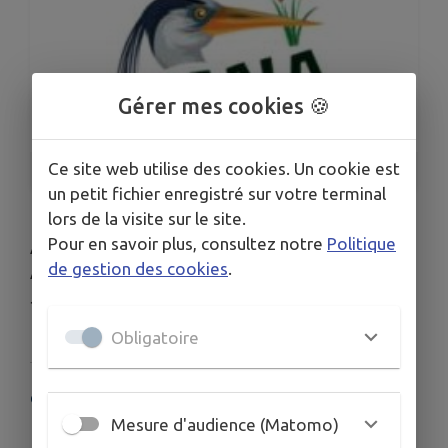
Gérer mes cookies 🍪
Ce site web utilise des cookies. Un cookie est
1
/
1
un petit fichier enregistré sur votre terminal
lors de la visite sur le site.
Pour en savoir plus, consultez notre
Politique
Association loi 1901, affiliée à fédération FCPN –
de gestion des cookies
.
Agréée par Mouvement d’Education Populaire
Jeunesse et Sport
Obligatoire
COORDONNÉES
Mesure d'audience (Matomo)
24 Rue des Écoles, 41330 Marolles