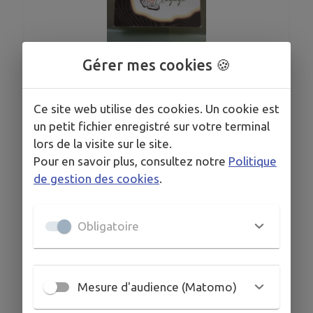
Gérer mes cookies 🍪
1
/
1
Ce site web utilise des cookies. Un cookie est
un petit fichier enregistré sur votre terminal
Abattage et taille de haies
lors de la visite sur le site.
Pour en savoir plus, consultez notre
Politique
de gestion des cookies
.
COORDONNÉES
Obligatoire
11 rue de la Seguinière Villegrimont 41330
Champigny-en-Beauce
Mathieu.persillet.elagage@gmail.com
Mesure d'audience (Matomo)
06 82 17 68 60