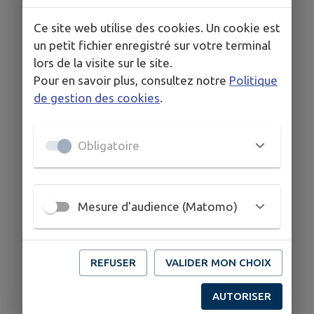
Ce site web utilise des cookies. Un cookie est
COORDONNÉES
un petit fichier enregistré sur votre terminal
lors de la visite sur le site.
Champigny en Beauce
Pour en savoir plus, consultez notre
Politique
www.kapieco.com
de gestion des cookies
.
02 54 20 06 98
06 87 35 36 26
Obligatoire
Mesure d'audience (Matomo)
REFUSER
VALIDER MON CHOIX
AUTORISER