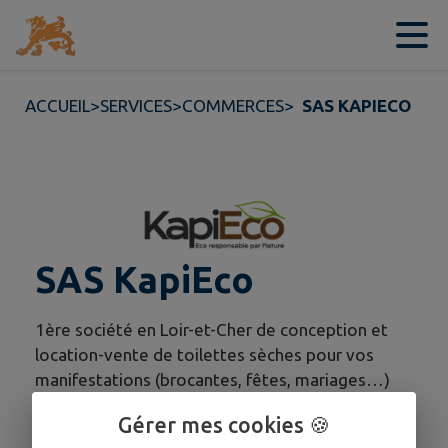
Contenu
Menu
Recherche
Pied de page
ACCUEIL
>
SERVICES
>
COMMERCES
>
SAS KAPIECO
SAS KapiEco
1ère société en Loir-et-Cher de conception et
location-vente de toilettes sèches pour vos
manifestations (brocantes, fêtes, mariages…)
ou vos chantiers BTP, agricoles….
Gérer mes cookies 🍪