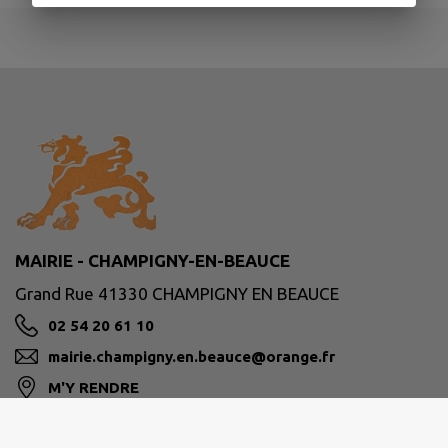
MAIRIE - CHAMPIGNY-EN-BEAUCE
Grand Rue 41330 CHAMPIGNY EN BEAUCE
02 54 20 61 10
mairie.champigny.en.beauce@orange.fr
M'Y RENDRE
www.champigny-en-beauce.fr