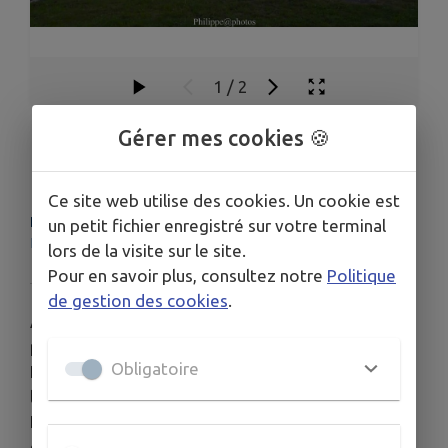
1
/
2
Gérer mes cookies 🍪
Lavoir
Ce site web utilise des cookies. Un cookie est
LIEU
un petit fichier enregistré sur votre terminal
Les Derrières, 41100 Selommes
lors de la visite sur le site.
Pour en savoir plus, consultez notre
Politique
de gestion des cookies
.
À partir de la source qui l’alimente, le lavoir
possède plusieurs bassins.
Obligatoire
Les femmes qui faisaient la lessive s’appelaient
les « laveuses » ou « lavandières ».
Elles s’agenouillaient dans des boîtes pour frotter
et rincer leur lessive.