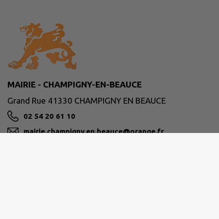
MAIRIE - CHAMPIGNY-EN-BEAUCE
Grand Rue 41330 CHAMPIGNY EN BEAUCE
02 54 20 61 10
mairie.champigny.en.beauce@orange.fr
M'Y RENDRE
www.champigny-en-beauce.fr
Site réalisé par
IntraMuros SAS
|
Mentions légales
|
CGU
|
Politique de confidentialité